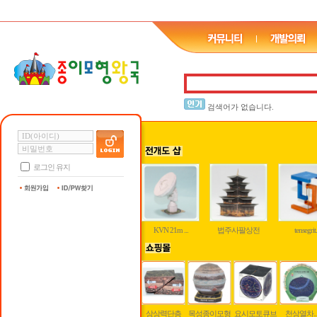
검색어가 없습니다.
로그인 유지
KVN 21m ...
법주사팔상전
tensegrit.
상상력단층
목성종이모형
요시모토큐브
천상열차..