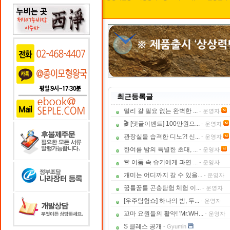
최근등록글
멀리 갈 필요 없는 완벽한 ...
- 운영자
🎬 [댓글이벤트] 100만원으...
- 운영자
관장실을 습격한 디노?! 신...
- 운영자
한여름 밤의 특별한 초대, ...
- 운영자
🚨 어둠 속 슈키에게 과연 ...
- 운영자
개미는 어디까지 갈 수 있을...
- 운영자
꿈틀꿈틀 곤충탐험 체험 이...
- 운영자
[우주탐험쇼] 하나의 밤, 두...
- 운영자
꼬마 요원들의 활약! 'Mr.WH...
- 운영자
S 클레스 공개
- Gyumin